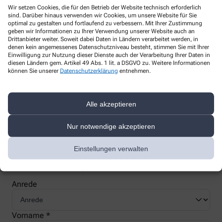
Wir setzen Cookies, die für den Betrieb der Website technisch erforderlich
sind. Darüber hinaus verwenden wir Cookies, um unsere Website für Sie
optimal zu gestalten und fortlaufend zu verbessern. Mit Ihrer Zustimmung
geben wir Informationen zu Ihrer Verwendung unserer Website auch an
Drittanbieter weiter. Soweit dabei Daten in Ländern verarbeitet werden, in
denen kein angemessenes Datenschutzniveau besteht, stimmen Sie mit Ihrer
Nachweis Ihrer Befreiung
Einwilligung zur Nutzung dieser Dienste auch der Verarbeitung Ihrer Daten in
diesen Ländern gem. Artikel 49 Abs. 1 lit. a DSGVO zu. Weitere Informationen
können Sie unserer
Datenschutzerklärung
entnehmen.
Wenn Sie einen Ausweis über die Befreiung der gesetzlichen
Zuzahlung haben, können wir diese Info speichern und Sie
müssen Ihren Ausweis nicht immer vorzeigen.
Alle akzeptieren
Nur notwendige akzeptieren
Kundenkarte beantragen
Einstellungen verwalten
Jetzt schnell und einfach online beantragen und beim nächsten
Besuch bei uns in der Apotheke abholen.
Anrede
Vorname *